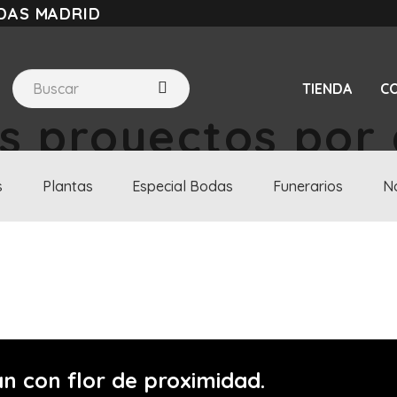
DAS MADRID
TIENDA
C
 proyectos por 
s
Plantas
Especial Bodas
Funerarios
No
 y pronto abrirá sus puertas.
n con flor de proximidad.